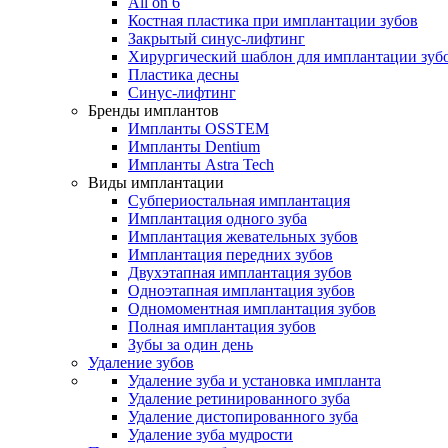
All on 6
Костная пластика при имплантации зубов
Закрытый синус-лифтинг
Хирургический шаблон для имплантации зуб
Пластика десны
Синус-лифтинг
Бренды имплантов
Импланты OSSTEM
Импланты Dentium
Импланты Astra Tech
Виды имплантации
Субпериостальная имплантация
Имплантация одного зуба
Имплантация жевательных зубов
Имплантация передних зубов
Двухэтапная имплантация зубов
Одноэтапная имплантация зубов
Одномоментная имплантация зубов
Полная имплантация зубов
Зубы за один день
Удаление зубов
Удаление зуба и установка импланта
Удаление ретинированного зуба
Удаление дистопированного зуба
Удаление зуба мудрости