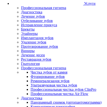
Услуги
Профессиональная гигиена
Диагностика
Лечение зубов
Отбеливание зубов
Исправление прикуса
Брекеты
Элайнеры
Имплантация зубов
Удаление зубов
Протезирование зубов
Виниры
Лечение десен
Реставрация зубов
Гнатология
Профессиональная гигиена
Чистка зубов от камня
Фторирование зубов
Реминерализация зубов
Ультразвуковая чистка зубов
Профессиональная чистка зубов ClinPro
Профессиональная чистка Air Flow
Диагностика
Панорамный снимок (ортопантомограмма)
Компьютерная томография