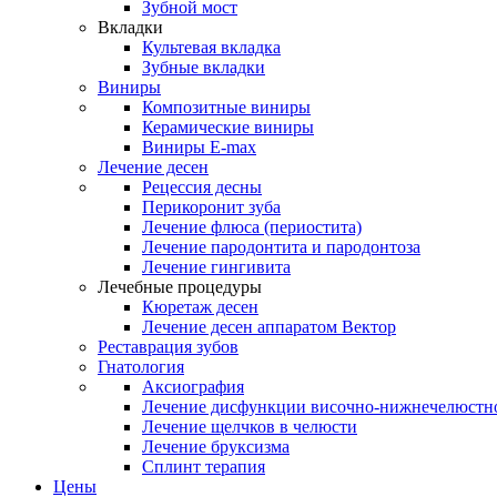
Зубной мост
Вкладки
Культевая вкладка
Зубные вкладки
Виниры
Композитные виниры
Керамические виниры
Виниры E-max
Лечение десен
Рецессия десны
Перикоронит зуба
Лечение флюса (периостита)
Лечение пародонтита и пародонтоза
Лечение гингивита
Лечебные процедуры
Кюретаж десен
Лечение десен аппаратом Вектор
Реставрация зубов
Гнатология
Аксиография
Лечение дисфункции височно-нижнечелюстно
Лечение щелчков в челюсти
Лечение бруксизма
Сплинт терапия
Цены