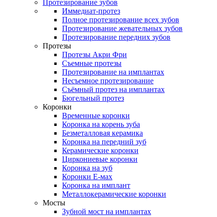
Протезирование зубов
Иммедиат-протез
Полное протезирование всех зубов
Протезирование жевательных зубов
Протезирование передних зубов
Протезы
Протезы Акри Фри
Съемные протезы
Протезирование на имплантах
Несъемное протезирование
Съёмный протез на имплантах
Бюгельный протез
Коронки
Временные коронки
Коронка на корень зуба
Безметалловая керамика
Коронка на передний зуб
Керамические коронки
Циркониевые коронки
Коронка на зуб
Коронки Е-мах
Коронка на имплант
Металлокерамические коронки
Мосты
Зубной мост на имплантах