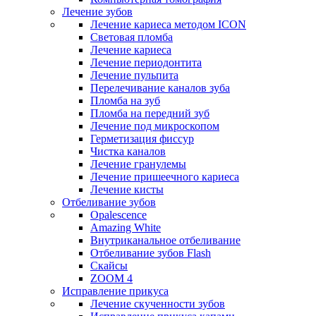
Лечение зубов
Лечение кариеса методом ICON
Световая пломба
Лечение кариеса
Лечение периодонтита
Лечение пульпита
Перелечивание каналов зуба
Пломба на зуб
Пломба на передний зуб
Лечение под микроскопом
Герметизация фиссур
Чистка каналов
Лечение гранулемы
Лечение пришеечного кариеса
Лечение кисты
Отбеливание зубов
Opalescence
Amazing White
Внутриканальное отбеливание
Отбеливание зубов Flash
Скайсы
ZOOM 4
Исправление прикуса
Лечение скученности зубов