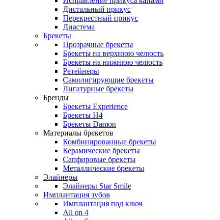
Исправление прикуса капами
Дистальный прикус
Перекрестный прикус
Диастема
Брекеты
Прозрачные брекеты
Брекеты на верхнюю челюсть
Брекеты на нижнюю челюсть
Ретейнеры
Самолигирующие брекеты
Лигатурные брекеты
Бренды
Брекеты Experience
Брекеты H4
Брекеты Damon
Материалы брекетов
Комбинированные брекеты
Керамические брекеты
Сапфировые брекеты
Металлические брекеты
Элайнеры
Элайнеры Star Smile
Имплантация зубов
Имплантация под ключ
All on 4