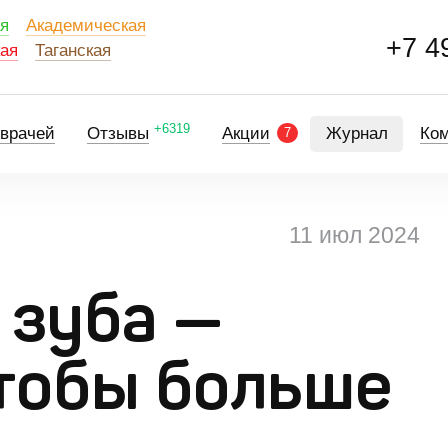
ая
Академическая
+7 4
кая
Таганская
+6319
 врачей
Отзывы
Акции
Журнал
Ко
7
ть, чтобы больше не было
11 июл 2024
 зуба —
чтобы больше