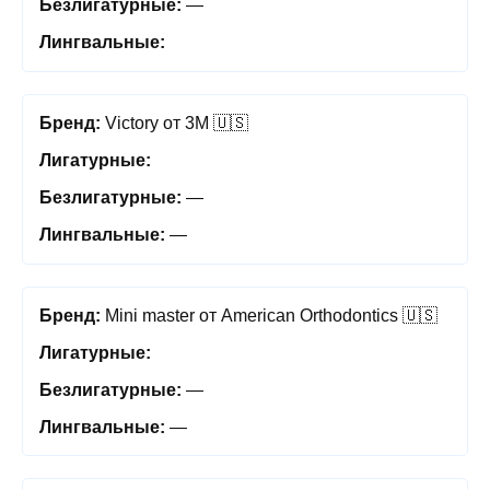
—
Victory от 3M 🇺🇸
—
—
Mini master от American Orthodontics 🇺🇸
—
—