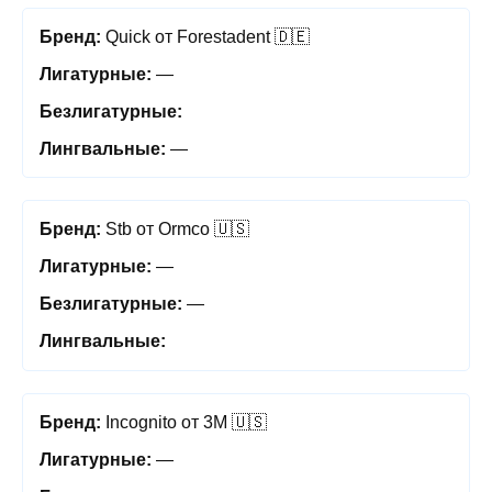
Quick от Forestadent 🇩🇪
—
—
Stb от Ormco 🇺🇸
—
—
Incognito от 3M 🇺🇸
—