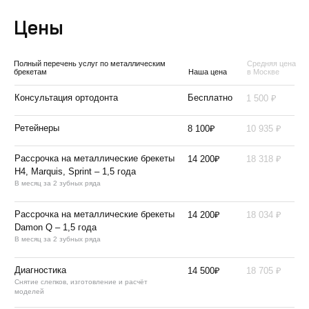
Цены
Полный перечень услуг по металлическим
Средняя цена
брекетам
Наша цена
в Москве
₽
Консультация ортодонта
Бесплатно
1 500
₽
₽
Ретейнеры
8 100
10 935
₽
₽
Рассрочка на металлические брекеты
14 200
18 318
H4, Marquis, Sprint – 1,5 года
В месяц за 2 зубных ряда
₽
₽
Рассрочка на металлические брекеты
14 200
18 034
Damon Q – 1,5 года
В месяц за 2 зубных ряда
₽
₽
Диагностика
14 500
18 705
Снятие слепков, изготовление и расчёт
моделей