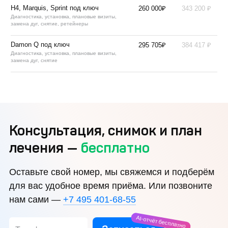
₽
₽
H4, Marquis, Sprint под ключ
260 000
343 200
Диагностика, установка, плановые визиты,
замена дуг, снятие, ретейнеры
₽
₽
Damon Q под ключ
295 705
384 417
Диагностика, установка, плановые визиты,
замена дуг, снятие
Консультация, снимок и план
лечения —
бесплатно
Оставьте свой номер, мы свяжемся и подберём
для вас удобное время приёма. Или позвоните
нам сами —
+7 495 401-68-55
AI-отчёт бесплатно