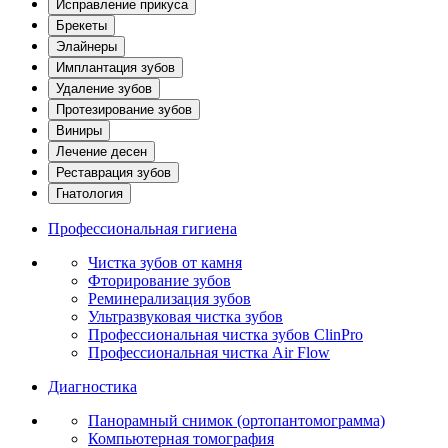
Исправление прикуса
Брекеты
Элайнеры
Имплантация зубов
Удаление зубов
Протезирование зубов
Виниры
Лечение десен
Реставрация зубов
Гнатология
Профессиональная гигиена
Чистка зубов от камня
Фторирование зубов
Реминерализация зубов
Ультразвуковая чистка зубов
Профессиональная чистка зубов ClinPro
Профессиональная чистка Air Flow
Диагностика
Панорамный снимок (ортопантомограмма)
Компьютерная томография