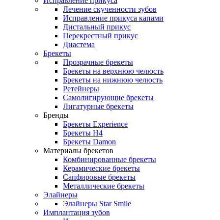
Исправление прикуса
Лечение скученности зубов
Исправление прикуса капами
Дистальный прикус
Перекрестный прикус
Диастема
Брекеты
Прозрачные брекеты
Брекеты на верхнюю челюсть
Брекеты на нижнюю челюсть
Ретейнеры
Самолигирующие брекеты
Лигатурные брекеты
Бренды
Брекеты Experience
Брекеты H4
Брекеты Damon
Материалы брекетов
Комбинированные брекеты
Керамические брекеты
Сапфировые брекеты
Металлические брекеты
Элайнеры
Элайнеры Star Smile
Имплантация зубов