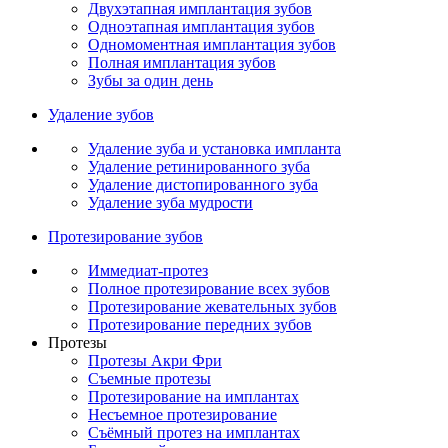
Двухэтапная имплантация зубов
Одноэтапная имплантация зубов
Одномоментная имплантация зубов
Полная имплантация зубов
Зубы за один день
Удаление зубов
Удаление зуба и установка импланта
Удаление ретинированного зуба
Удаление дистопированного зуба
Удаление зуба мудрости
Протезирование зубов
Иммедиат-протез
Полное протезирование всех зубов
Протезирование жевательных зубов
Протезирование передних зубов
Протезы
Протезы Акри Фри
Съемные протезы
Протезирование на имплантах
Несъемное протезирование
Съёмный протез на имплантах