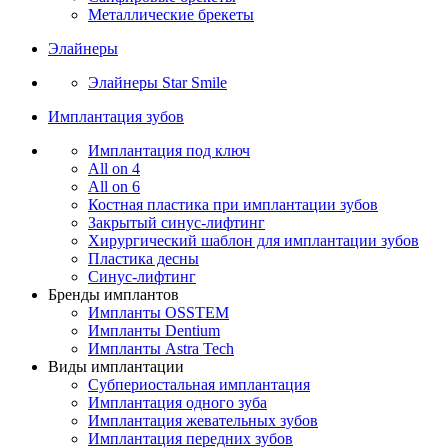
Металлические брекеты
Элайнеры
Элайнеры Star Smile
Имплантация зубов
Имплантация под ключ
All on 4
All on 6
Костная пластика при имплантации зубов
Закрытый синус-лифтинг
Хирургический шаблон для имплантации зубов
Пластика десны
Синус-лифтинг
Бренды имплантов
Импланты OSSTEM
Импланты Dentium
Импланты Astra Tech
Виды имплантации
Субпериостальная имплантация
Имплантация одного зуба
Имплантация жевательных зубов
Имплантация передних зубов