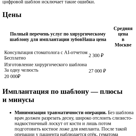
цифровой шаблон исключает такие ошибки.
Цены
Средняя
Полный перечень услуг по хирургическому
цена
шаблону для имплантации зубов
Наша цена
в
Москве
Консультация стоматолога с AI-отчетом
2 300
₽
Бесплатно
Изготовление хирургического шаблона
За одну челюсть
27 000
₽
20 000
₽
Имплантация по шаблону — плюсы
и минусы
Минимизация травматичности операции.
Без шаблона
врач должен разрезать десну, широко отслоить слизисто-
надкостничный лоскут от кости и лишь потом
подготовить костное ложе для импланта. После такой
операции у пациента наблюдается отёк, гематома