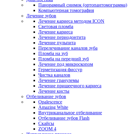
Панорамный снимок (ортопантомограмма)
Компьютерная томография
Лечение зубов
Лечение кариеса методом ICON
Световая пломба
Лечение кариеса
Лечение периодонтита
Лечение пульпита
Перелечивание каналов зуба
Пломба на зуб
Пломба на передний зуб
Лечение под микроскопом
Герметизация фиссур
Чистка каналов
Лечение гранулемы
Лечение пришеечного кариеса
Лечение кисты
Отбеливание зубов
Opalescence
Amazing White
Внутриканальное отбеливание
Отбеливание зубов Flash
Скайсы
ZOOM 4