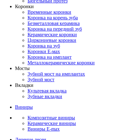
Бюгельный протез
Коронки
Временные коронки
Коронка на корень зуба
Безметалловая керамика
Коронка на передний зуб
Керамические коронки
Циркониевые коронки
Коронка на зуб
Коронки Е-мах
Коронка на имплант
Металлокерамические коронки
Мосты
Зубной мост на имплантах
Зубной мост
Вкладки
Культевая вкладка
Зубные вкладки
Виниры
Композитные виниры
Керамические виниры
Виниры E-max
Лечение десен