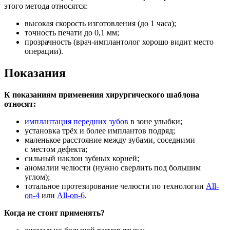
этого метода относятся:
высокая скорость изготовления (до 1 часа);
точность печати до 0,1 мм;
прозрачность (врач-имплантолог хорошо видит место
операции).
Показания
К показаниям применения хирургического шаблона
относят:
имплантация передних зубов
в зоне улыбки;
установка трёх и более имплантов подряд;
маленькое расстояние между зубами, соседними
с местом дефекта;
сильный наклон зубных корней;
аномалии челюсти (нужно сверлить под большим
углом);
тотальное протезирование челюсти по технологии
All-
on-4
или
All-on-6
.
Когда не стоит применять?