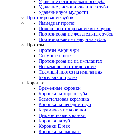
Удаление ретинированного зуба
Удаление дистопированного зуба
Удаление зуба мудрости
Протезирование зубов
Иммедиат-протез
Полное протезирование всех зубов
Протезирование жевательных зубов
Протезирование передних зубов
Протезы
Протезы Акри Фри
Съемные протезы
Протезирование на имплантах
Несъемное протезирование
Съёмный протез на имплантах
Бюгельный протез
Коронки
Временные коронки
Коронка на корень зуба
Безметалловая керамика
Коронка на передний зуб
Керамические коронки
Циркониевые коронки
Коронка на зуб
Коронки Е-мах
Коронка на имплант