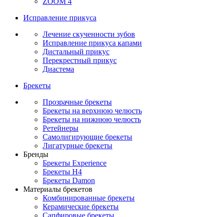
ZOOM 4
Исправление прикуса
Лечение скученности зубов
Исправление прикуса капами
Дистальный прикус
Перекрестный прикус
Диастема
Брекеты
Прозрачные брекеты
Брекеты на верхнюю челюсть
Брекеты на нижнюю челюсть
Ретейнеры
Самолигирующие брекеты
Лигатурные брекеты
Бренды
Брекеты Experience
Брекеты H4
Брекеты Damon
Материалы брекетов
Комбинированные брекеты
Керамические брекеты
Сапфировые брекеты