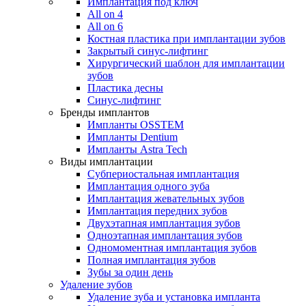
Имплантация под ключ
All on 4
All on 6
Костная пластика при имплантации зубов
Закрытый синус-лифтинг
Хирургический шаблон для имплантации
зубов
Пластика десны
Синус-лифтинг
Бренды имплантов
Импланты OSSTEM
Импланты Dentium
Импланты Astra Tech
Виды имплантации
Субпериостальная имплантация
Имплантация одного зуба
Имплантация жевательных зубов
Имплантация передних зубов
Двухэтапная имплантация зубов
Одноэтапная имплантация зубов
Одномоментная имплантация зубов
Полная имплантация зубов
Зубы за один день
Удаление зубов
Удаление зуба и установка импланта