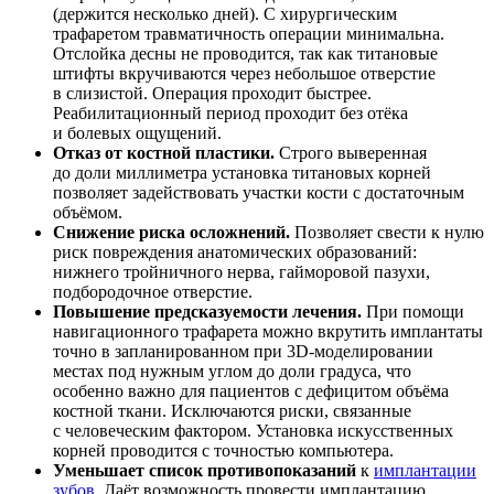
(держится несколько дней). С хирургическим
трафаретом травматичность операции минимальна.
Отслойка десны не проводится, так как титановые
штифты вкручиваются через небольшое отверстие
в слизистой. Операция проходит быстрее.
Реабилитационный период проходит без отёка
и болевых ощущений.
Отказ от костной пластики.
Строго выверенная
до доли миллиметра установка титановых корней
позволяет задействовать участки кости с достаточным
объёмом.
Снижение риска осложнений.
Позволяет свести к нулю
риск повреждения анатомических образований:
нижнего тройничного нерва, гайморовой пазухи,
подбородочное отверстие.
Повышение предсказуемости лечения.
При помощи
навигационного трафарета можно вкрутить имплантаты
точно в запланированном при 3D-моделировании
местах под нужным углом до доли градуса, что
особенно важно для пациентов с дефицитом объёма
костной ткани. Исключаются риски, связанные
с человеческим фактором. Установка искусственных
корней проводится с точностью компьютера.
Уменьшает список противопоказаний
к
имплантации
зубов
. Даёт возможность провести имплантацию