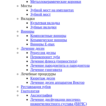
Металлокерамические коронки
Мосты
Зубной мост на имплантах
Зубной мост
Вкладки
Культевая вкладка
Зубные вкладки
Виниры
Композитные виниры
Керамические виниры
Виниры E-max
Лечение десен
Рецессия десны
Перикоронит зуба
Лечение флюса (периостита)
Лечение пародонтита и пародонтоза
Лечение гингивита
Лечебные процедуры
Кюретаж десен
Лечение десен аппаратом Вектор
Реставрация зубов
Гнатология
Аксиография
Лечение дисфункции височно-
нижнечелюстного сустава (ВНЧС)