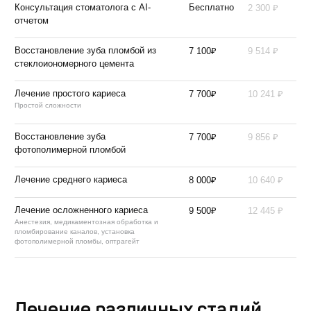
₽
Консультация стоматолога с AI-
Бесплатно
2 300
отчетом
₽
₽
Восстановление зуба пломбой из
7 100
9 514
стеклоиономерного цемента
₽
₽
Лечение простого кариеса
7 700
10 241
Простой сложности
₽
₽
Восстановление зуба
7 700
9 856
фотополимерной пломбой
₽
₽
Лечение среднего кариеса
8 000
10 640
₽
₽
Лечение осложненного кариеса
9 500
12 445
Анестезия, медикаментозная обработка и
пломбирование каналов, установка
фотополимерной пломбы, оптрагейт
Лечение различных стадий