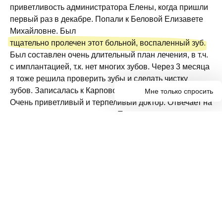
приветливость администратора Елены, когда пришли
первый раз в декабре. Попали к Беловой Елизавете
Михайловне. Был
тщательно пролечен этот больной, воспаленный зуб
.
Был составлен очень длительный план лечения, в т.ч.
с имплантацией, т.к. нет многих зубов. Через 3 месяца
я тоже решила проверить зубы и сделать чистку
зубов. Записалась к Карповой Олесе Алексеевне.
Мне только спросить
Телеграм
Очень приветливый и терпеливый доктор. Отвечает на
Макс
все мои дотошные вопросы. По панарамному снимку
Вотсап
нужно было только пролечить кариес. Но после КТ
оказалась куча вторичных кариесов и киста. Начала с
35 зуба, у которого, как оказалось, уже нерв сам умер.
Лечением довольна, оно ожидается тоже длительное,
т.к. в идеале на все депульпированные зубы надо
делать коронки, т.к. уже сильные разрушения, пища
застревает между зубов. Буду их делать у Карпова
Антона Сергеевича. Позже отзыв дополню.