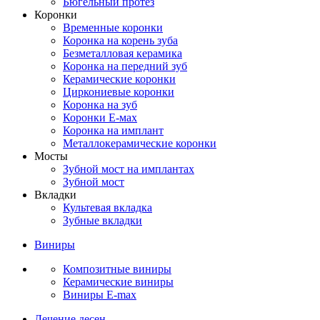
Бюгельный протез
Коронки
Временные коронки
Коронка на корень зуба
Безметалловая керамика
Коронка на передний зуб
Керамические коронки
Циркониевые коронки
Коронка на зуб
Коронки Е-мах
Коронка на имплант
Металлокерамические коронки
Мосты
Зубной мост на имплантах
Зубной мост
Вкладки
Культевая вкладка
Зубные вкладки
Виниры
Композитные виниры
Керамические виниры
Виниры E-max
Лечение десен