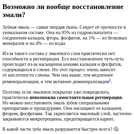
Возможно ли вообще восстановление
эмали?
Зубная эмаль — самая твердая ткань. Секрет её прочности в
уникальном составе. Она на 95% из гидроксиапатита —
соединения кальция, фтора, фосфатов, на 1% — из белковых
минералов и на 4% — из воды.
Из-за такого состава у эмалевого слоя практически нет
способности к регенерации. Его восстановление чуть-чуть
происходит из-за насыщения ионами кальция и фосфатов,
содержащихся в слюне. Но этот процесс очень зависит
от кислотности слюны. Чем она выше, тем медленнее
3
реминерализация, и тем активнее деминерализация
.
Поэтому, если эмалевое покрытие уже повредилось,
практически
невозможна самостоятельная регенерация
.
Но можно восстановить эмаль зубов специальными
препаратами и процедурами. Они насыщают ее кальцием,
фтором, фосфатами. Так укрепляется эмалевый слой, частично
закрываются микротрещины, предотвращается кариес.
В какой части зуба эмаль разрушается быстрее всего? 🤔