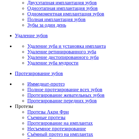
Двухэтапная имплантация зубов
Одноэтапная имплантация зубов
Одномоментная имплантация зубов
Полная имплантация зубов
Зубы за один день
Удаление зубов
Удаление зуба и установка импланта
Удаление ретинированного зуба
Удаление дистопированного зуба
Удаление зуба мудрости
Протезирование зубов
Иммедиат-протез
Полное протезирование всех зубов
Протезирование жевательных зубов
Протезирование передних зубов
Протезы
Протезы Акри Фри
Съемные протезы
Протезирование на имплантах
Несъемное протезирование
Съёмный протез на имплантах