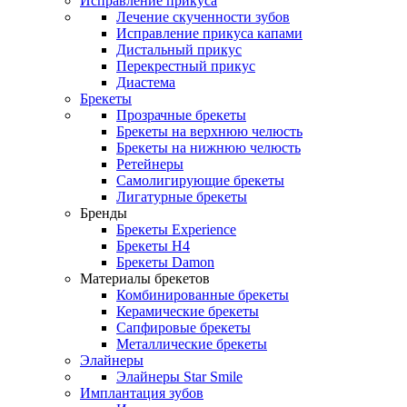
Исправление прикуса
Лечение скученности зубов
Исправление прикуса капами
Дистальный прикус
Перекрестный прикус
Диастема
Брекеты
Прозрачные брекеты
Брекеты на верхнюю челюсть
Брекеты на нижнюю челюсть
Ретейнеры
Самолигирующие брекеты
Лигатурные брекеты
Бренды
Брекеты Experience
Брекеты H4
Брекеты Damon
Материалы брекетов
Комбинированные брекеты
Керамические брекеты
Сапфировые брекеты
Металлические брекеты
Элайнеры
Элайнеры Star Smile
Имплантация зубов