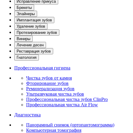
Исправление прикуса
Брекеты
Элайнеры
Имплантация зубов
Удаление зубов
Протезирование зубов
Виниры
Лечение десен
Реставрация зубов
Гнатология
Профессиональная гигиена
Чистка зубов от камня
Фторирование зубов
Реминерализация зубов
Ультразвуковая чистка зубов
Профессиональная чистка зубов ClinPro
Профессиональная чистка Air Flow
Диагностика
Панорамный снимок (ортопантомограмма)
Компьютерная томография