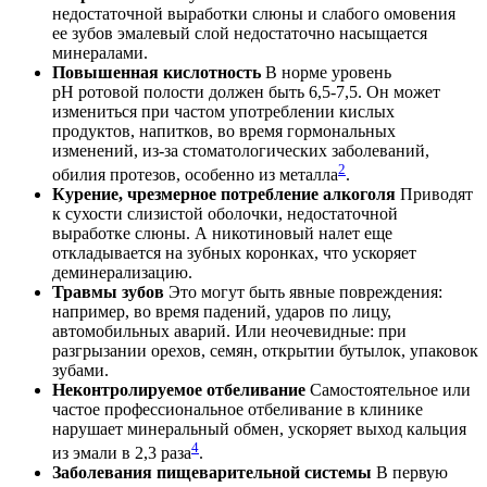
недостаточной выработки слюны и слабого омовения
ее зубов эмалевый слой недостаточно насыщается
минералами.
Повышенная кислотность
В норме уровень
pH ротовой полости должен быть 6,5-7,5. Он может
измениться при частом употреблении кислых
продуктов, напитков, во время гормональных
изменений, из-за стоматологических заболеваний,
2
обилия протезов, особенно из металла
.
Курение, чрезмерное потребление алкоголя
Приводят
к сухости слизистой оболочки, недостаточной
выработке слюны. А никотиновый налет еще
откладывается на зубных коронках, что ускоряет
деминерализацию.
Травмы зубов
Это могут быть явные повреждения:
например, во время падений, ударов по лицу,
автомобильных аварий. Или неочевидные: при
разгрызании орехов, семян, открытии бутылок, упаковок
зубами.
Неконтролируемое отбеливание
Самостоятельное или
частое профессиональное отбеливание в клинике
нарушает минеральный обмен, ускоряет выход кальция
4
из эмали в 2,3 раза
.
Заболевания пищеварительной системы
В первую