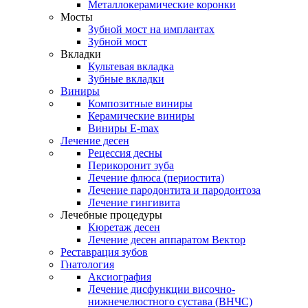
Металлокерамические коронки
Мосты
Зубной мост на имплантах
Зубной мост
Вкладки
Культевая вкладка
Зубные вкладки
Виниры
Композитные виниры
Керамические виниры
Виниры E-max
Лечение десен
Рецессия десны
Перикоронит зуба
Лечение флюса (периостита)
Лечение пародонтита и пародонтоза
Лечение гингивита
Лечебные процедуры
Кюретаж десен
Лечение десен аппаратом Вектор
Реставрация зубов
Гнатология
Аксиография
Лечение дисфункции височно-
нижнечелюстного сустава (ВНЧС)