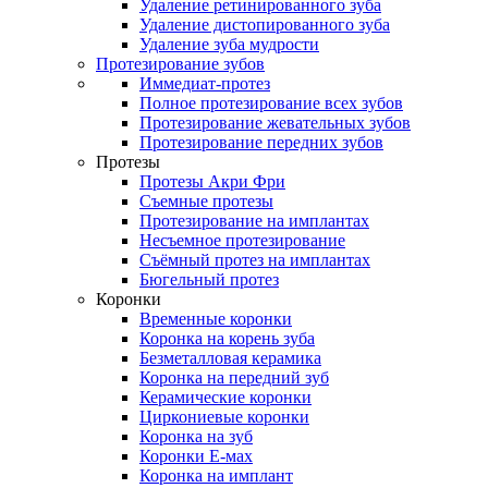
Удаление ретинированного зуба
Удаление дистопированного зуба
Удаление зуба мудрости
Протезирование зубов
Иммедиат-протез
Полное протезирование всех зубов
Протезирование жевательных зубов
Протезирование передних зубов
Протезы
Протезы Акри Фри
Съемные протезы
Протезирование на имплантах
Несъемное протезирование
Съёмный протез на имплантах
Бюгельный протез
Коронки
Временные коронки
Коронка на корень зуба
Безметалловая керамика
Коронка на передний зуб
Керамические коронки
Циркониевые коронки
Коронка на зуб
Коронки Е-мах
Коронка на имплант