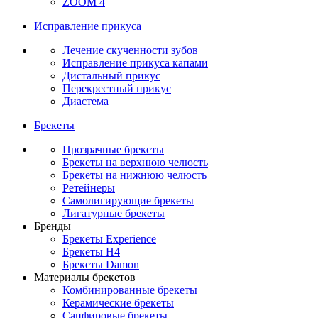
ZOOM 4
Исправление прикуса
Лечение скученности зубов
Исправление прикуса капами
Дистальный прикус
Перекрестный прикус
Диастема
Брекеты
Прозрачные брекеты
Брекеты на верхнюю челюсть
Брекеты на нижнюю челюсть
Ретейнеры
Самолигирующие брекеты
Лигатурные брекеты
Бренды
Брекеты Experience
Брекеты H4
Брекеты Damon
Материалы брекетов
Комбинированные брекеты
Керамические брекеты
Сапфировые брекеты