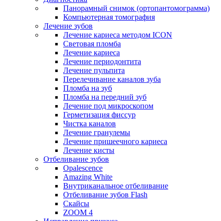
Панорамный снимок (ортопантомограмма)
Компьютерная томография
Лечение зубов
Лечение кариеса методом ICON
Световая пломба
Лечение кариеса
Лечение периодонтита
Лечение пульпита
Перелечивание каналов зуба
Пломба на зуб
Пломба на передний зуб
Лечение под микроскопом
Герметизация фиссур
Чистка каналов
Лечение гранулемы
Лечение пришеечного кариеса
Лечение кисты
Отбеливание зубов
Opalescence
Amazing White
Внутриканальное отбеливание
Отбеливание зубов Flash
Скайсы
ZOOM 4