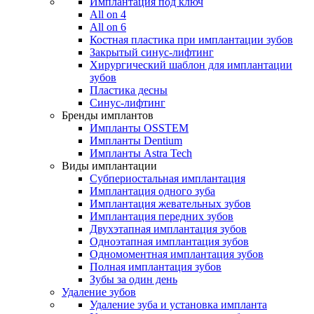
Имплантация под ключ
All on 4
All on 6
Костная пластика при имплантации зубов
Закрытый синус-лифтинг
Хирургический шаблон для имплантации
зубов
Пластика десны
Синус-лифтинг
Бренды имплантов
Импланты OSSTEM
Импланты Dentium
Импланты Astra Tech
Виды имплантации
Субпериостальная имплантация
Имплантация одного зуба
Имплантация жевательных зубов
Имплантация передних зубов
Двухэтапная имплантация зубов
Одноэтапная имплантация зубов
Одномоментная имплантация зубов
Полная имплантация зубов
Зубы за один день
Удаление зубов
Удаление зуба и установка импланта