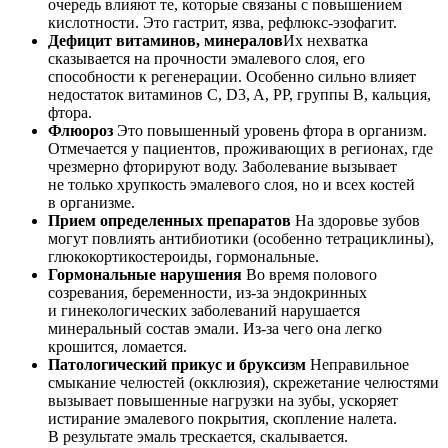
очередь влияют те, которые связаны с повышением
кислотности. Это гастрит, язва, рефлюкс-эзофагит.
Дефицит витаминов, минералов
Их нехватка
сказывается на прочности эмалевого слоя, его
способности к регенерации. Особенно сильно влияет
недостаток витаминов C, D3, A, PP, группы B, кальция,
фтора.
Флюороз
Это повышенный уровень фтора в организм.
Отмечается у пациентов, проживающих в регионах, где
чрезмерно фторируют воду. Заболевание вызывает
не только хрупкость эмалевого слоя, но и всех костей
в организме.
Прием определенных препаратов
На здоровье зубов
могут повлиять антибиотики (особенно тетрациклины),
глюкокортикостероиды, гормональные.
Гормональные нарушения
Во время полового
созревания, беременности, из-за эндокринных
и гинекологических заболеваний нарушается
минеральный состав эмали. Из-за чего она легко
крошится, ломается.
Патологический прикус и бруксизм
Неправильное
смыкание челюстей (окклюзия), скрежетание челюстями
вызывает повышенные нагрузки на зубы, ускоряет
истирание эмалевого покрытия, скопление налета.
В результате эмаль трескается, скалывается.