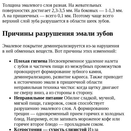
Толщина эмалевого слоя разная. На жевательных
поверхностях достигает 2,3-3,5 мм. На боковых — 1-1,3 мм.
А на пришеечных — всего 0,1 мм. Поэтому чаще всего
верхний слой зуба разрушается в области шеек зубов.
Причины разрушения эмали зубов
Эмалевое покрытие деминерализируется из-за нарушения
в ней обменных веществ. Вот причины этих изменений:
Плохая гигиена
Несвоевременное удаление налета
с зубов и частичек пищи из межзубных промежутков
провоцирует формирование зубного камня,
деминерализацию, развитие кариеса. Также приводит
к истончению эмали в пришеечной области
неправильная техника чистки: когда щетку двигают
не сверху вниз, а из стороны в сторону.
Неправильное питание
Обилие сладкой, мучной,
мягкой пищи, газировок, соков способствует
разрушению эмалевого слоя. А формированию
трещин — одновременный прием горячих и холодных
блюд. Например, если запивать мороженое кофе или
горячее второе блюдо — прохладным соком.
Ксеростомия — сухость слизистой
Из-за