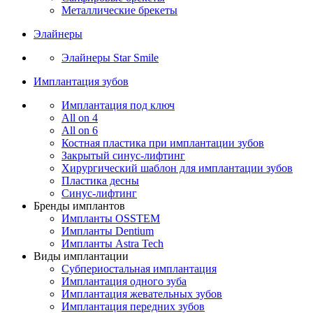
Металлические брекеты
Элайнеры
Элайнеры Star Smile
Имплантация зубов
Имплантация под ключ
All on 4
All on 6
Костная пластика при имплантации зубов
Закрытый синус-лифтинг
Хирургический шаблон для имплантации зубов
Пластика десны
Синус-лифтинг
Бренды имплантов
Импланты OSSTEM
Импланты Dentium
Импланты Astra Tech
Виды имплантации
Субпериостальная имплантация
Имплантация одного зуба
Имплантация жевательных зубов
Имплантация передних зубов