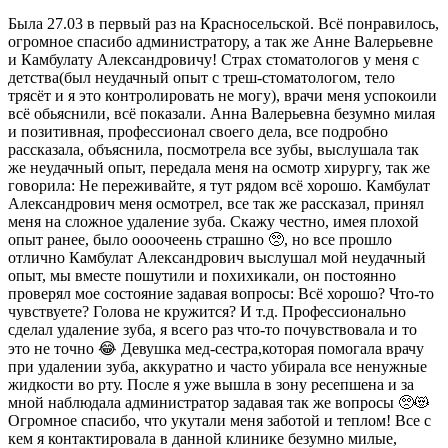
Была 27.03 в первый раз на Красносельской. Всё понравилось,
огромное спасибо администратору, а так же Анне Валерьевне
и Камбулату Александровичу! Страх стоматологов у меня с
детства(был неудачный опыт с треш-стоматологом, тело
трясёт и я это контролировать не могу), врачи меня успокоили
всё обьяснили, всё показали. Анна Валерьевна безумно милая
и позитивная, профессионал своего дела, все подробно
рассказала, объяснила, посмотрела все зубы, выслушала так
же неудачный опыт, передала меня на осмотр хирургу, так же
говорила: Не переживайте, я тут рядом всё хорошо. Камбулат
Александрович меня осмотрел, все так же рассказал, принял
меня на сложное удаление зуба. Скажу честно, имея плохой
опыт ранее, было оооочеень страшно 🥺, но все прошло
отлично Камбулат Александрович выслушал мой неудачный
опыт, мы вместе пошутили и похихикали, он постоянно
проверял мое состояние задавая вопросы: Всё хорошо? Что-то
чувствуете? Голова не кружится? И т.д. Профессионально
сделал удаление зуба, я всего раз что-то почувствовала и то
это не точно 😂 Девушка мед-сестра,которая помогала врачу
при удалении зуба, аккуратно и часто убирала все ненужные
жидкости во рту. После я уже вышла в зону ресепшена и за
мной наблюдала администратор задавая так же вопросы 🥺😻
Огромное спасибо, что укутали меня заботой и теплом! Все с
кем я контактировала в данной клинике безумно милые,