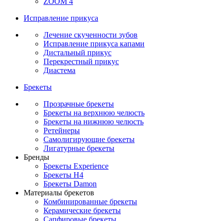
ZOOM 4
Исправление прикуса
Лечение скученности зубов
Исправление прикуса капами
Дистальный прикус
Перекрестный прикус
Диастема
Брекеты
Прозрачные брекеты
Брекеты на верхнюю челюсть
Брекеты на нижнюю челюсть
Ретейнеры
Самолигирующие брекеты
Лигатурные брекеты
Бренды
Брекеты Experience
Брекеты H4
Брекеты Damon
Материалы брекетов
Комбинированные брекеты
Керамические брекеты
Сапфировые брекеты