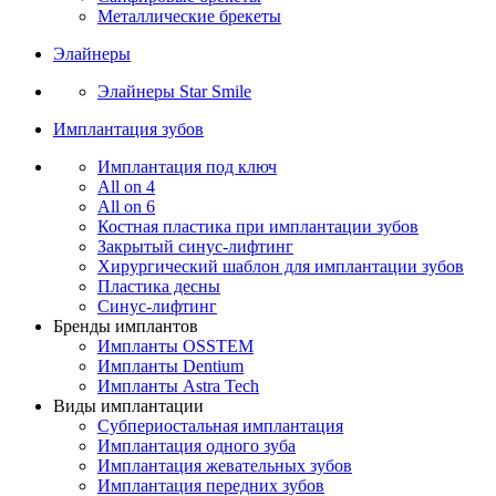
Металлические брекеты
Элайнеры
Элайнеры Star Smile
Имплантация зубов
Имплантация под ключ
All on 4
All on 6
Костная пластика при имплантации зубов
Закрытый синус-лифтинг
Хирургический шаблон для имплантации зубов
Пластика десны
Синус-лифтинг
Бренды имплантов
Импланты OSSTEM
Импланты Dentium
Импланты Astra Tech
Виды имплантации
Субпериостальная имплантация
Имплантация одного зуба
Имплантация жевательных зубов
Имплантация передних зубов