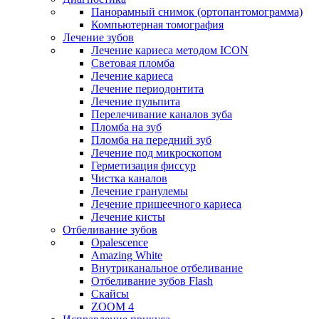
Панорамный снимок (ортопантомограмма)
Компьютерная томография
Лечение зубов
Лечение кариеса методом ICON
Световая пломба
Лечение кариеса
Лечение периодонтита
Лечение пульпита
Перелечивание каналов зуба
Пломба на зуб
Пломба на передний зуб
Лечение под микроскопом
Герметизация фиссур
Чистка каналов
Лечение гранулемы
Лечение пришеечного кариеса
Лечение кисты
Отбеливание зубов
Opalescence
Amazing White
Внутриканальное отбеливание
Отбеливание зубов Flash
Скайсы
ZOOM 4