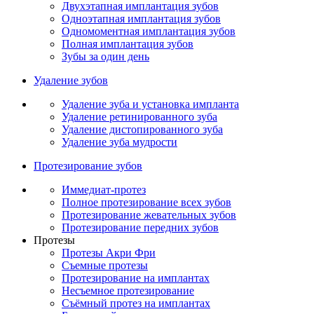
Двухэтапная имплантация зубов
Одноэтапная имплантация зубов
Одномоментная имплантация зубов
Полная имплантация зубов
Зубы за один день
Удаление зубов
Удаление зуба и установка импланта
Удаление ретинированного зуба
Удаление дистопированного зуба
Удаление зуба мудрости
Протезирование зубов
Иммедиат-протез
Полное протезирование всех зубов
Протезирование жевательных зубов
Протезирование передних зубов
Протезы
Протезы Акри Фри
Съемные протезы
Протезирование на имплантах
Несъемное протезирование
Съёмный протез на имплантах