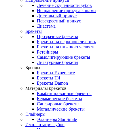
Исправление прикуса
Лечение скученности зубов
Исправление прикуса капами
Дистальный прикус
Перекрестный прикус
Диастема
Брекеты
Прозрачные брекеты
Брекеты на верхнюю челюсть
Брекеты на нижнюю челюсть
Ретейнеры
Самолигирующие брекеты
Лигатурные брекеты
Бренды
Брекеты Experience
Брекеты H4
Брекеты Damon
Материалы брекетов
Комбинированные брекеты
Керамические брекеты
Сапфировые брекеты
Металлические брекеты
Элайнеры
Элайнеры Star Smile
Имплантация зубов