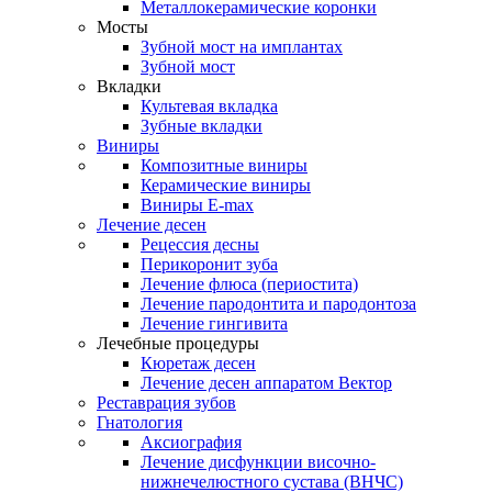
Металлокерамические коронки
Мосты
Зубной мост на имплантах
Зубной мост
Вкладки
Культевая вкладка
Зубные вкладки
Виниры
Композитные виниры
Керамические виниры
Виниры E-max
Лечение десен
Рецессия десны
Перикоронит зуба
Лечение флюса (периостита)
Лечение пародонтита и пародонтоза
Лечение гингивита
Лечебные процедуры
Кюретаж десен
Лечение десен аппаратом Вектор
Реставрация зубов
Гнатология
Аксиография
Лечение дисфункции височно-
нижнечелюстного сустава (ВНЧС)