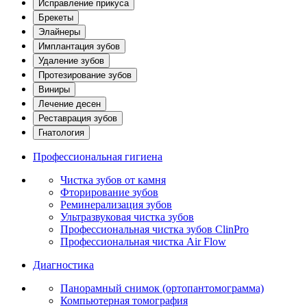
Исправление прикуса
Брекеты
Элайнеры
Имплантация зубов
Удаление зубов
Протезирование зубов
Виниры
Лечение десен
Реставрация зубов
Гнатология
Профессиональная гигиена
Чистка зубов от камня
Фторирование зубов
Реминерализация зубов
Ультразвуковая чистка зубов
Профессиональная чистка зубов ClinPro
Профессиональная чистка Air Flow
Диагностика
Панорамный снимок (ортопантомограмма)
Компьютерная томография