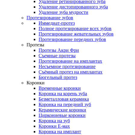
Удаление ретинированного зуба
Удаление дистопированного зуба
Удаление зуба мудрости
Протезирование зубов
Иммедиат-протез
Полное протезирование всех зубов
Протезирование жевательных зубов
Протезирование передних зубов
Протезы
Протезы Акри Фри
Съемные протезы
Протезирование на имплантах
Несъемное протезирование
Съёмный протез на имплантах
Бюгельный протез
Коронки
Временные коронки
Коронка на корень зуба
Безметалловая керамика
Коронка на передний зуб
Керамические коронки
Циркониевые коронки
Коронка на зуб
Коронки Е-мах
Коронка на имплант