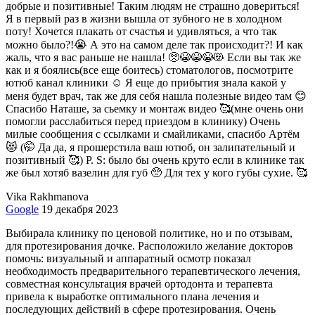
добрые и позитивные! Таким людям не страшно довериться!
Я в первый раз в жизни вышла от зубного не в холодном
поту! Хочется плакать от счастья и удивляться, а что так
можно было?!😭 А это на самом деле так происходит?! И как
жаль, что я вас раньше не нашла! 🥺😭😭😭😻 Если вы так же
как и я боялись(все еще боитесь) стоматологов, посмотрите
ютюб канал клиники ☺ Я еще до прибытия знала какой у
меня будет врач, так же для себя нашла полезные видео там 😊
Спасибо Наташе, за сьемку и монтаж видео 🥰(мне очень они
помогли расслабиться перед приездом в клинику) Очень
милые сообщения с ссылками и смайликами, спасибо Артём
😻 (🤭 Да да, я прошерстила ваш ютюб, он залипательный и
позитивный 🥰) P. S: было бы очень круто если в клинике так
же был хотяб вазелин для губ 🥺 Для тех у кого губы сухие. 🥰
Vika Rakhmanova
Google
19 декабря 2023
Выбирала клинику по ценовой политике, но и по отзывам,
для протезирования дочке. Расположило желание докторов
помочь: визуальный и аппаратный осмотр показал
необходимость предварительного терапевтического лечения,
совместная консультация врачей ортодонта и терапевта
привела к выработке оптимального плана лечения и
последующих действий в сфере протезирования. Очень