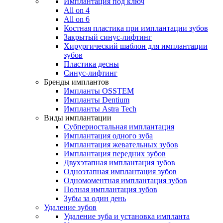
Имплантация под ключ
All on 4
All on 6
Костная пластика при имплантации зубов
Закрытый синус-лифтинг
Хирургический шаблон для имплантации
зубов
Пластика десны
Синус-лифтинг
Бренды имплантов
Импланты OSSTEM
Импланты Dentium
Импланты Astra Tech
Виды имплантации
Субпериостальная имплантация
Имплантация одного зуба
Имплантация жевательных зубов
Имплантация передних зубов
Двухэтапная имплантация зубов
Одноэтапная имплантация зубов
Одномоментная имплантация зубов
Полная имплантация зубов
Зубы за один день
Удаление зубов
Удаление зуба и установка импланта