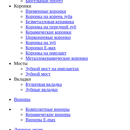
Бюгельный протез
Коронки
Временные коронки
Коронка на корень зуба
Безметалловая керамика
Коронка на передний зуб
Керамические коронки
Циркониевые коронки
Коронка на зуб
Коронки Е-мах
Коронка на имплант
Металлокерамические коронки
Мосты
Зубной мост на имплантах
Зубной мост
Вкладки
Культевая вкладка
Зубные вкладки
Виниры
Композитные виниры
Керамические виниры
Виниры E-max
Лечение десен